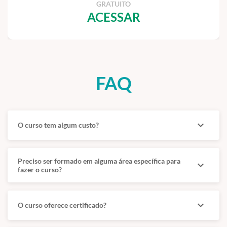
GRATUITO
ACESSAR
FAQ
expand_more
O curso tem algum custo?
Preciso ser formado em alguma área específica para
expand_more
fazer o curso?
expand_more
O curso oferece certificado?